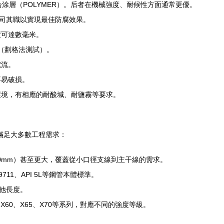
合涂層（POLYMER）。后者在機械強度、耐候性方面通常更優。
各司其職以實現最佳防腐效果。
度可達數毫米。
級（劃格法測試）。
電流。
不易破損。
環境，有相應的耐酸堿、耐鹽霧等要求。
夠滿足大多數工程需求：
2020mm）甚至更大，覆蓋從小口徑支線到主干線的需求。
11、API 5L等鋼管本體標準。
其他長度。
52、X60、X65、X70等系列，對應不同的強度等級。