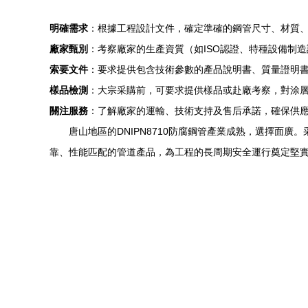
明確需求
：根據工程設計文件，確定準確的鋼管尺寸、材質
廠家甄別
：考察廠家的生產資質（如ISO認證、特種設備制
索要文件
：要求提供包含技術參數的產品說明書、質量證明
樣品檢測
：大宗采購前，可要求提供樣品或赴廠考察，對涂
關注服務
：了解廠家的運輸、技術支持及售后承諾，確保供
唐山地區的DNIPN8710防腐鋼管產業成熟，選擇
靠、性能匹配的管道產品，為工程的長周期安全運行奠定堅