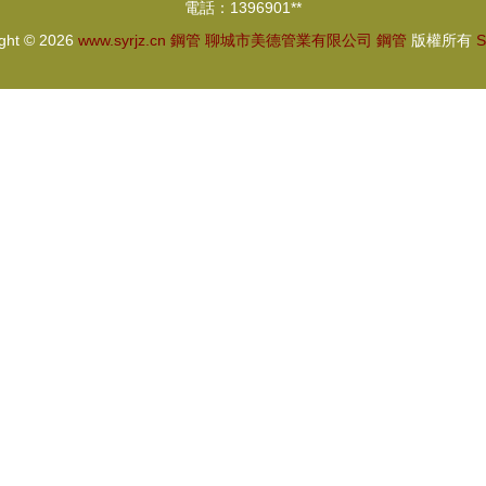
電話：1396901**
ight © 2026
www.syrjz.cn
鋼管
聊城市美德管業有限公司
鋼管
版權所有
S