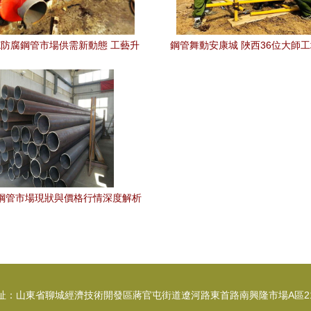
E防腐鋼管市場供需新動態 工藝升
鋼管舞動安康城 陜西36位大師
級與綠色低碳加速行業迭代
絕活
92鋼管市場現狀與價格行情深度解析
址：山東省聊城經濟技術開發區蔣官屯街道遼河路東首路南興隆市場A區2