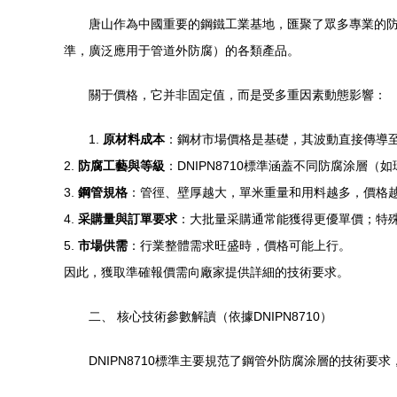
唐山作為中國重要的鋼鐵工業基地，匯聚了眾多專業的防
準，廣泛應用于管道外防腐）的各類產品。
關于價格，它并非固定值，而是受多重因素動態影響：
1.
原材料成本
：鋼材市場價格是基礎，其波動直接傳導
2.
防腐工藝與等級
：DNIPN8710標準涵蓋不同防腐涂
3.
鋼管規格
：管徑、壁厚越大，單米重量和用料越多，價格
4.
采購量與訂單要求
：大批量采購通常能獲得更優單價；特
5.
市場供需
：行業整體需求旺盛時，價格可能上行。
因此，獲取準確報價需向廠家提供詳細的技術要求。
二、 核心技術參數解讀（依據DNIPN8710）
DNIPN8710標準主要規范了鋼管外防腐涂層的技術要