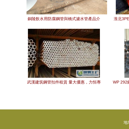
銅陵飲水用防腐鋼管與橋式濾水管產品介
淮北3P
紹 | 優質廠家電話一覽
武漢建筑鋼管扣件租賃 量大優惠，力恒專
WP 2
業建筑租賃值得信賴
地