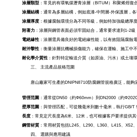
涂層類型
：常見的有環氧煤瀝青涂層（BITUM）和聚烯烴復
涂層結構
：通常為多層結構，例如底漆-中間層-外保護層，
涂層厚度
：根據腐蝕環境分為不同等級，例如特加強級總厚
附著力
：涂層與鋼管表面必須牢固結合，通常要求達到1-2
電絕緣性
：涂層需具備良好的電絕緣性能，以有效阻隔腐蝕
耐沖擊性
：衡量涂層抗機械損傷能力，確保在運輸、施工中
耐化學介質性
：針對特定輸送介質（如原油、污水）或土壤
三、 主流產品規格范圍
唐山廠家可生產的DNIPN8710防腐鋼管規格廣泛，能
管徑范圍
：通常從DN50（約Φ60mm）到DN2000（約Φ
壁厚范圍
：與管徑匹配，可從幾毫米到數十毫米，執行GB/T 97
長度
：常見定尺長度為6米、12米，也可根據客戶要求提供
鋼管材質
：常用材質包括L245、L290、L360、L415、X
四、 選購與應用建議