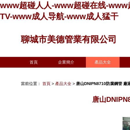
www超碰人人-www超碰在线-www
TV-www成人导航-www成人猛干
聊城市美德管業有限公司
首頁
企業簡介
產品大全
當前位置：
首頁
>
產品大全
>
唐山DNIPN8710防腐鋼管
唐山DNIP