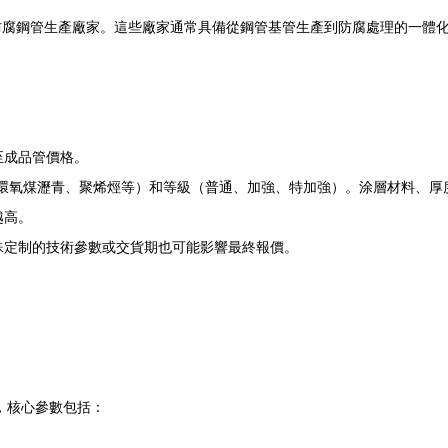
腐鋼管生產廠家。這些廠家通常具備從鋼管基管生產到防腐處理的一體化生產
至成品管價格。
層（如環氧煤瀝青、聚烯烴等）和等級（普通、加強、特加強）。涂層材料、
越高。
殊定制的技術參數或交貨期也可能影響最終報價。
求，核心參數包括：